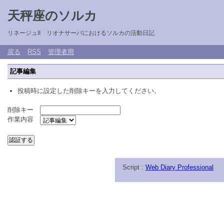
天秤座のソルカ
リネージュII リオナサーバにおけるソルカの活動日記
戻る
RSS
管理者用
記事編集
投稿時に設定した削除キーを入力してください。
削除キー
作業内容
Script :
Web Diary Professional