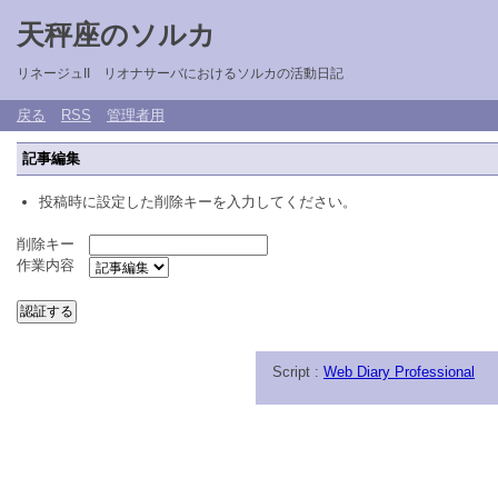
天秤座のソルカ
リネージュII リオナサーバにおけるソルカの活動日記
戻る
RSS
管理者用
記事編集
投稿時に設定した削除キーを入力してください。
削除キー
作業内容
Script :
Web Diary Professional