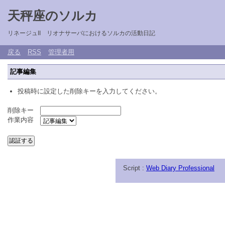
天秤座のソルカ
リネージュII リオナサーバにおけるソルカの活動日記
戻る
RSS
管理者用
記事編集
投稿時に設定した削除キーを入力してください。
削除キー
作業内容
Script :
Web Diary Professional