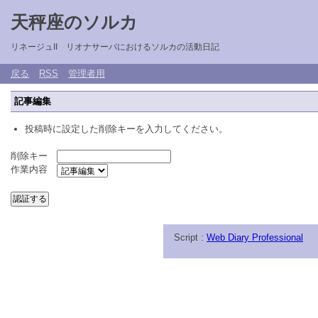
天秤座のソルカ
リネージュII リオナサーバにおけるソルカの活動日記
戻る
RSS
管理者用
記事編集
投稿時に設定した削除キーを入力してください。
削除キー
作業内容
Script :
Web Diary Professional