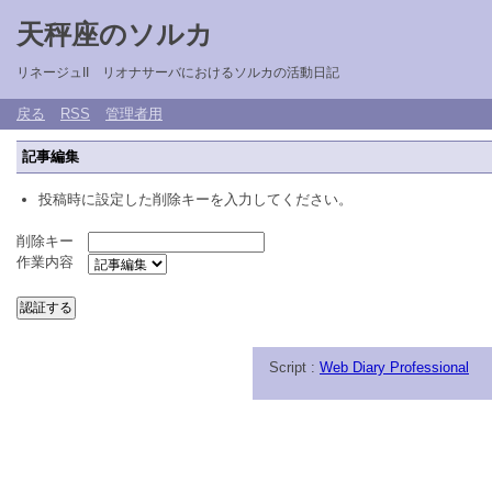
天秤座のソルカ
リネージュII リオナサーバにおけるソルカの活動日記
戻る
RSS
管理者用
記事編集
投稿時に設定した削除キーを入力してください。
削除キー
作業内容
Script :
Web Diary Professional