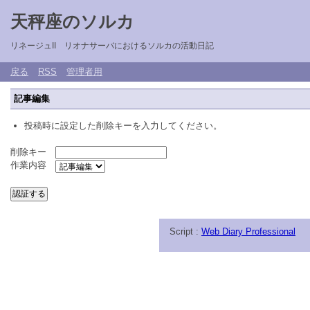
天秤座のソルカ
リネージュII リオナサーバにおけるソルカの活動日記
戻る
RSS
管理者用
記事編集
投稿時に設定した削除キーを入力してください。
削除キー
作業内容
Script :
Web Diary Professional