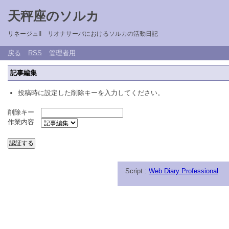
天秤座のソルカ
リネージュII リオナサーバにおけるソルカの活動日記
戻る
RSS
管理者用
記事編集
投稿時に設定した削除キーを入力してください。
削除キー
作業内容
Script :
Web Diary Professional