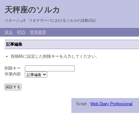
天秤座のソルカ
リネージュII リオナサーバにおけるソルカの活動日記
戻る
RSS
管理者用
記事編集
投稿時に設定した削除キーを入力してください。
削除キー
作業内容
Script :
Web Diary Professional