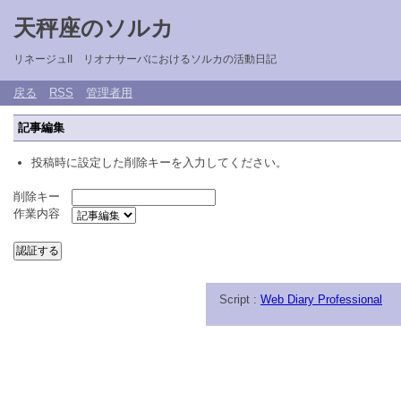
天秤座のソルカ
リネージュII リオナサーバにおけるソルカの活動日記
戻る
RSS
管理者用
記事編集
投稿時に設定した削除キーを入力してください。
削除キー
作業内容
Script :
Web Diary Professional