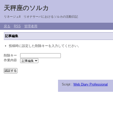
天秤座のソルカ
リネージュII リオナサーバにおけるソルカの活動日記
戻る
RSS
管理者用
記事編集
投稿時に設定した削除キーを入力してください。
削除キー
作業内容
Script :
Web Diary Professional