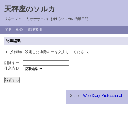
天秤座のソルカ
リネージュII リオナサーバにおけるソルカの活動日記
戻る
RSS
管理者用
記事編集
投稿時に設定した削除キーを入力してください。
削除キー
作業内容
Script :
Web Diary Professional