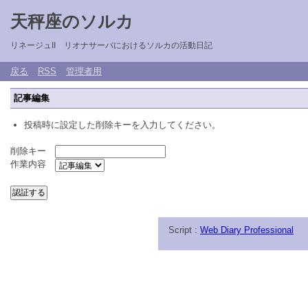
天秤座のソルカ
リネージュII リオナサーバにおけるソルカの活動日記
戻る
RSS
管理者用
記事編集
投稿時に設定した削除キーを入力してください。
削除キー
作業内容
Script :
Web Diary Professional