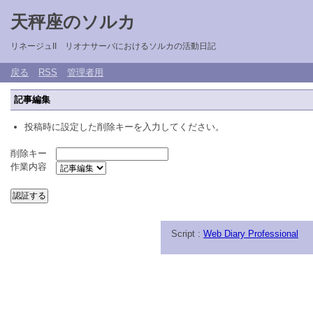
天秤座のソルカ
リネージュII リオナサーバにおけるソルカの活動日記
戻る
RSS
管理者用
記事編集
投稿時に設定した削除キーを入力してください。
削除キー
作業内容
Script :
Web Diary Professional