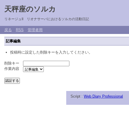
天秤座のソルカ
リネージュII リオナサーバにおけるソルカの活動日記
戻る
RSS
管理者用
記事編集
投稿時に設定した削除キーを入力してください。
削除キー
作業内容
Script :
Web Diary Professional