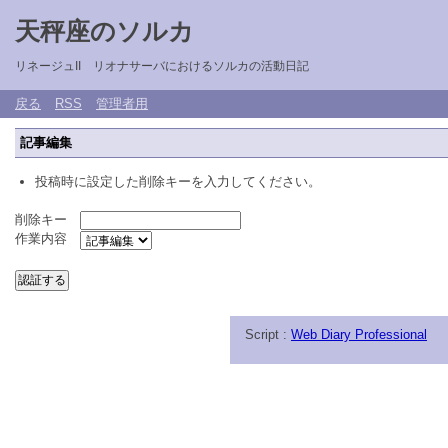
天秤座のソルカ
リネージュII リオナサーバにおけるソルカの活動日記
戻る
RSS
管理者用
記事編集
投稿時に設定した削除キーを入力してください。
削除キー
作業内容
Script :
Web Diary Professional