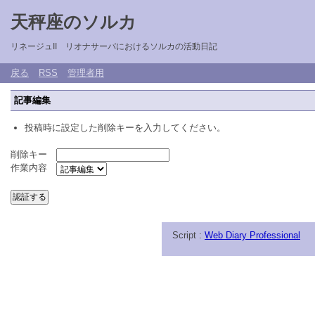
天秤座のソルカ
リネージュII リオナサーバにおけるソルカの活動日記
戻る
RSS
管理者用
記事編集
投稿時に設定した削除キーを入力してください。
削除キー
作業内容
Script :
Web Diary Professional