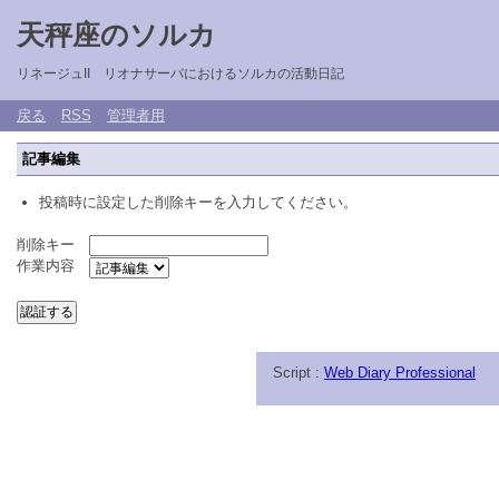
天秤座のソルカ
リネージュII リオナサーバにおけるソルカの活動日記
戻る
RSS
管理者用
記事編集
投稿時に設定した削除キーを入力してください。
削除キー
作業内容
Script :
Web Diary Professional