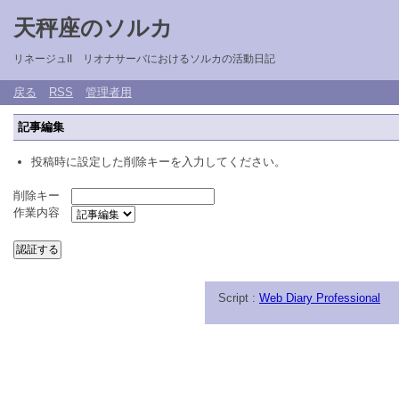
天秤座のソルカ
リネージュII リオナサーバにおけるソルカの活動日記
戻る
RSS
管理者用
記事編集
投稿時に設定した削除キーを入力してください。
削除キー
作業内容
Script :
Web Diary Professional