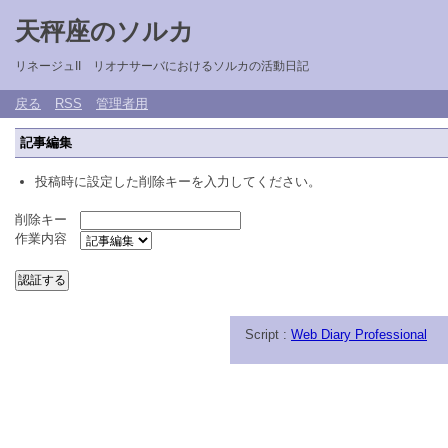
天秤座のソルカ
リネージュII リオナサーバにおけるソルカの活動日記
戻る
RSS
管理者用
記事編集
投稿時に設定した削除キーを入力してください。
削除キー
作業内容
Script :
Web Diary Professional