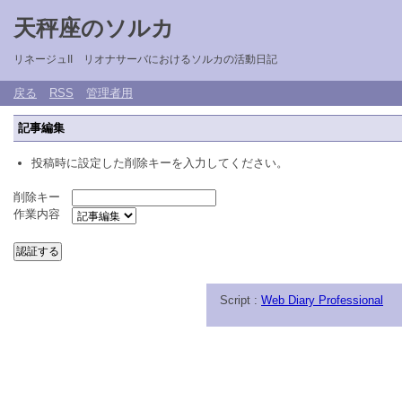
天秤座のソルカ
リネージュII リオナサーバにおけるソルカの活動日記
戻る
RSS
管理者用
記事編集
投稿時に設定した削除キーを入力してください。
削除キー
作業内容
Script :
Web Diary Professional