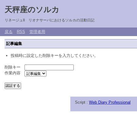
天秤座のソルカ
リネージュII リオナサーバにおけるソルカの活動日記
戻る
RSS
管理者用
記事編集
投稿時に設定した削除キーを入力してください。
削除キー
作業内容
Script :
Web Diary Professional