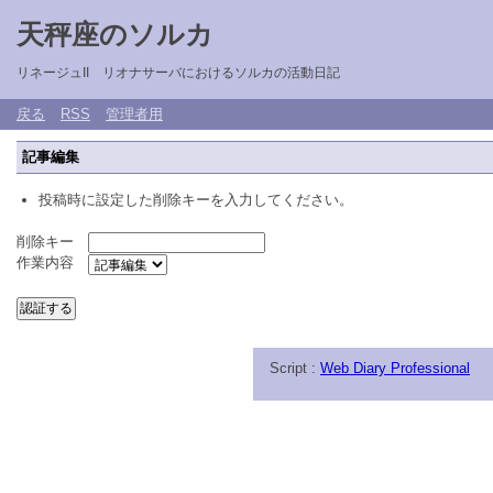
天秤座のソルカ
リネージュII リオナサーバにおけるソルカの活動日記
戻る
RSS
管理者用
記事編集
投稿時に設定した削除キーを入力してください。
削除キー
作業内容
Script :
Web Diary Professional