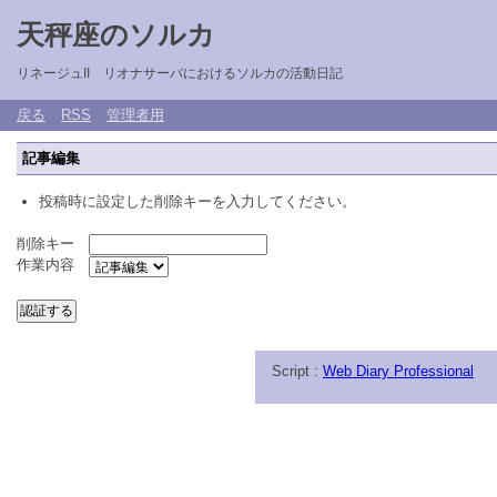
天秤座のソルカ
リネージュII リオナサーバにおけるソルカの活動日記
戻る
RSS
管理者用
記事編集
投稿時に設定した削除キーを入力してください。
削除キー
作業内容
Script :
Web Diary Professional