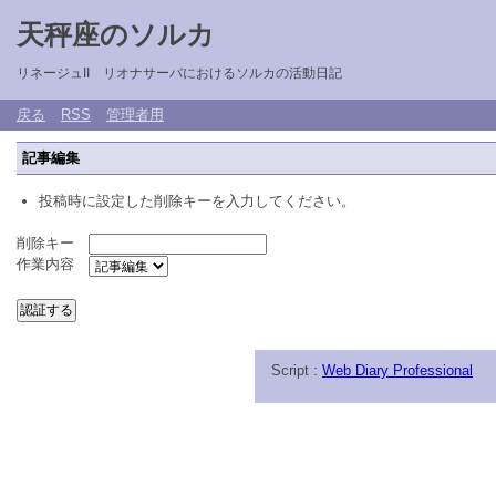
天秤座のソルカ
リネージュII リオナサーバにおけるソルカの活動日記
戻る
RSS
管理者用
記事編集
投稿時に設定した削除キーを入力してください。
削除キー
作業内容
Script :
Web Diary Professional