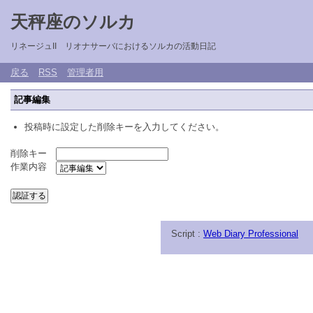
天秤座のソルカ
リネージュII リオナサーバにおけるソルカの活動日記
戻る
RSS
管理者用
記事編集
投稿時に設定した削除キーを入力してください。
削除キー
作業内容
Script :
Web Diary Professional