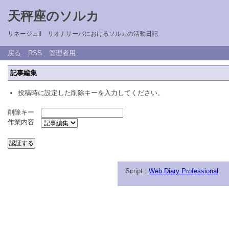
天秤座のソルカ
リネージュII リオナサーバにおけるソルカの活動日記
戻る
RSS
管理者用
記事編集
投稿時に設定した削除キーを入力してください。
削除キー
作業内容
Script :
Web Diary Professional