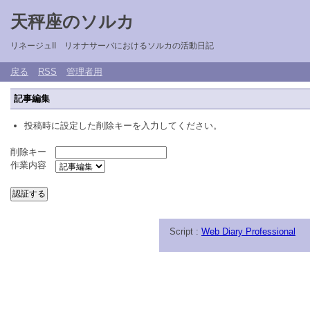
天秤座のソルカ
リネージュII リオナサーバにおけるソルカの活動日記
戻る
RSS
管理者用
記事編集
投稿時に設定した削除キーを入力してください。
削除キー
作業内容
Script :
Web Diary Professional