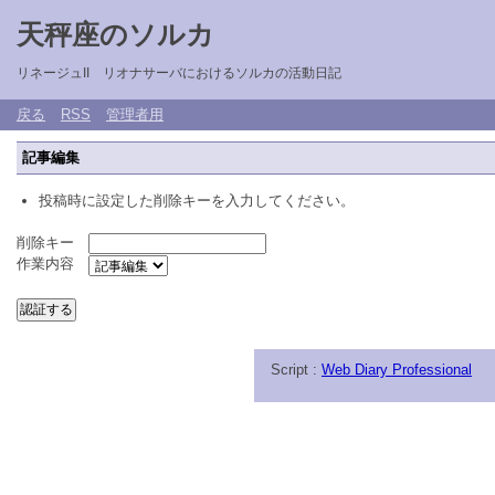
天秤座のソルカ
リネージュII リオナサーバにおけるソルカの活動日記
戻る
RSS
管理者用
記事編集
投稿時に設定した削除キーを入力してください。
削除キー
作業内容
Script :
Web Diary Professional