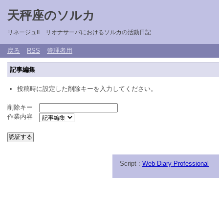
天秤座のソルカ
リネージュII リオナサーバにおけるソルカの活動日記
戻る
RSS
管理者用
記事編集
投稿時に設定した削除キーを入力してください。
削除キー
作業内容
Script :
Web Diary Professional