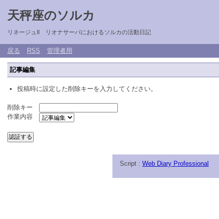
天秤座のソルカ
リネージュII リオナサーバにおけるソルカの活動日記
戻る
RSS
管理者用
記事編集
投稿時に設定した削除キーを入力してください。
削除キー
作業内容
Script :
Web Diary Professional