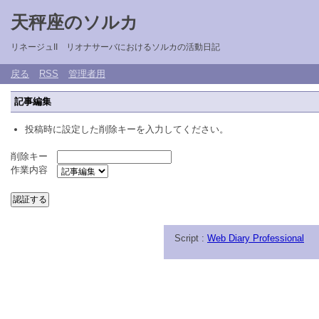
天秤座のソルカ
リネージュII リオナサーバにおけるソルカの活動日記
戻る
RSS
管理者用
記事編集
投稿時に設定した削除キーを入力してください。
削除キー
作業内容
Script :
Web Diary Professional