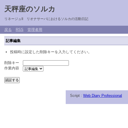
天秤座のソルカ
リネージュII リオナサーバにおけるソルカの活動日記
戻る
RSS
管理者用
記事編集
投稿時に設定した削除キーを入力してください。
削除キー
作業内容
Script :
Web Diary Professional