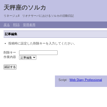
天秤座のソルカ
リネージュII リオナサーバにおけるソルカの活動日記
戻る
RSS
管理者用
記事編集
投稿時に設定した削除キーを入力してください。
削除キー
作業内容
Script :
Web Diary Professional