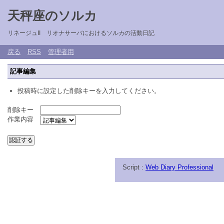
天秤座のソルカ
リネージュII リオナサーバにおけるソルカの活動日記
戻る
RSS
管理者用
記事編集
投稿時に設定した削除キーを入力してください。
削除キー
作業内容
Script :
Web Diary Professional