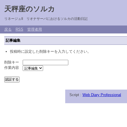
天秤座のソルカ
リネージュII リオナサーバにおけるソルカの活動日記
戻る
RSS
管理者用
記事編集
投稿時に設定した削除キーを入力してください。
削除キー
作業内容
Script :
Web Diary Professional