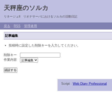
天秤座のソルカ
リネージュII リオナサーバにおけるソルカの活動日記
戻る
RSS
管理者用
記事編集
投稿時に設定した削除キーを入力してください。
削除キー
作業内容
Script :
Web Diary Professional