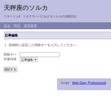
天秤座のソルカ
リネージュII リオナサーバにおけるソルカの活動日記
戻る
RSS
管理者用
記事編集
投稿時に設定した削除キーを入力してください。
削除キー
作業内容
Script :
Web Diary Professional