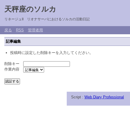
天秤座のソルカ
リネージュII リオナサーバにおけるソルカの活動日記
戻る
RSS
管理者用
記事編集
投稿時に設定した削除キーを入力してください。
削除キー
作業内容
Script :
Web Diary Professional