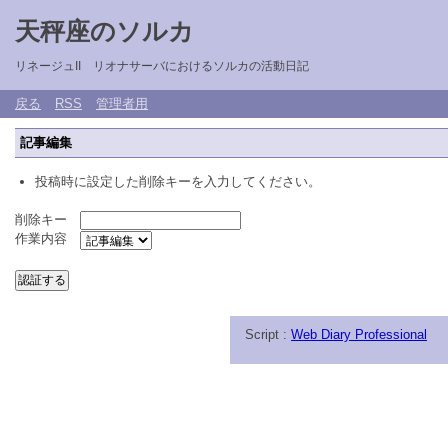
天秤座のソルカ
リネージュII リオナサーバにおけるソルカの活動日記
戻る
RSS
管理者用
記事編集
投稿時に設定した削除キーを入力してください。
削除キー
作業内容
Script :
Web Diary Professional