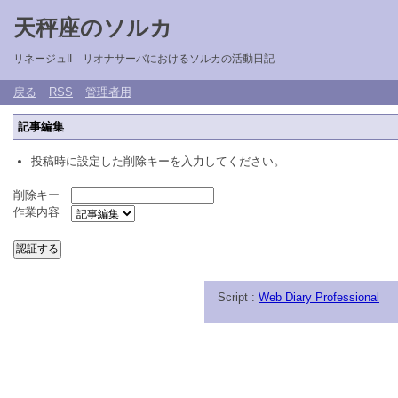
天秤座のソルカ
リネージュII リオナサーバにおけるソルカの活動日記
戻る
RSS
管理者用
記事編集
投稿時に設定した削除キーを入力してください。
削除キー
作業内容
Script :
Web Diary Professional