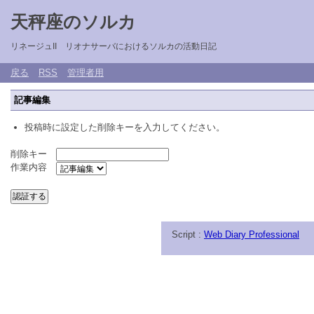
天秤座のソルカ
リネージュII リオナサーバにおけるソルカの活動日記
戻る
RSS
管理者用
記事編集
投稿時に設定した削除キーを入力してください。
削除キー
作業内容
Script :
Web Diary Professional