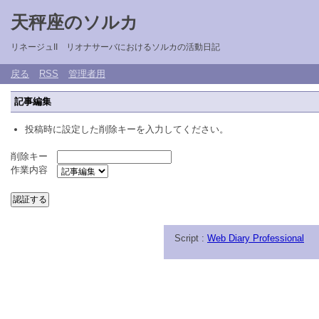
天秤座のソルカ
リネージュII リオナサーバにおけるソルカの活動日記
戻る
RSS
管理者用
記事編集
投稿時に設定した削除キーを入力してください。
削除キー
作業内容
Script :
Web Diary Professional