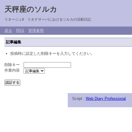
天秤座のソルカ
リネージュII リオナサーバにおけるソルカの活動日記
戻る
RSS
管理者用
記事編集
投稿時に設定した削除キーを入力してください。
削除キー
作業内容
Script :
Web Diary Professional