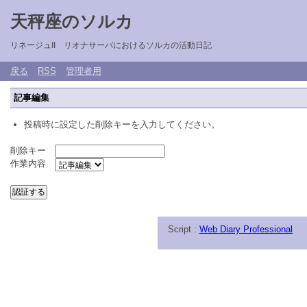
天秤座のソルカ
リネージュII リオナサーバにおけるソルカの活動日記
戻る
RSS
管理者用
記事編集
投稿時に設定した削除キーを入力してください。
削除キー
作業内容
Script :
Web Diary Professional