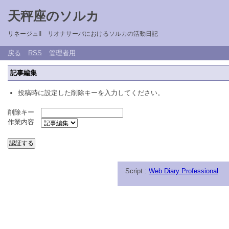
天秤座のソルカ
リネージュII リオナサーバにおけるソルカの活動日記
戻る
RSS
管理者用
記事編集
投稿時に設定した削除キーを入力してください。
削除キー
作業内容
Script :
Web Diary Professional