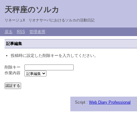
天秤座のソルカ
リネージュII リオナサーバにおけるソルカの活動日記
戻る
RSS
管理者用
記事編集
投稿時に設定した削除キーを入力してください。
削除キー
作業内容
Script :
Web Diary Professional