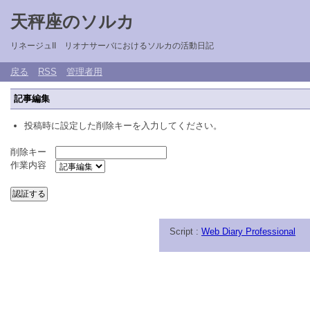
天秤座のソルカ
リネージュII リオナサーバにおけるソルカの活動日記
戻る
RSS
管理者用
記事編集
投稿時に設定した削除キーを入力してください。
削除キー
作業内容
Script :
Web Diary Professional