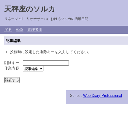
天秤座のソルカ
リネージュII リオナサーバにおけるソルカの活動日記
戻る
RSS
管理者用
記事編集
投稿時に設定した削除キーを入力してください。
削除キー
作業内容
Script :
Web Diary Professional