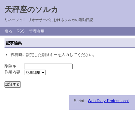
天秤座のソルカ
リネージュII リオナサーバにおけるソルカの活動日記
戻る
RSS
管理者用
記事編集
投稿時に設定した削除キーを入力してください。
削除キー
作業内容
Script :
Web Diary Professional