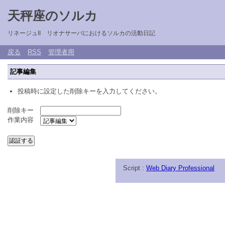
天秤座のソルカ
リネージュII リオナサーバにおけるソルカの活動日記
戻る
RSS
管理者用
記事編集
投稿時に設定した削除キーを入力してください。
削除キー
作業内容
Script :
Web Diary Professional